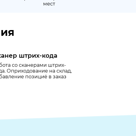
мест
ния
канер штрих-кода
бота со сканерами штрих-
да. Оприходование на склад,
бавление позициё в заказ