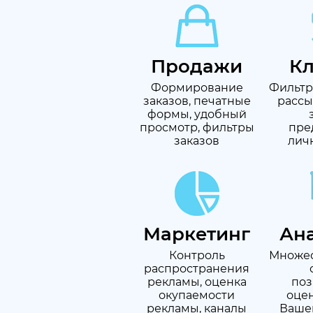
Продажи
К
Формирование
Фильтр
заказов, печатные
рассы
формы, удобный
просмотр, фильтры
пре
заказов
лич
Маркетинг
Ан
Контроль
Множес
распространения
рекламы, оценка
по
окупаемости
оцен
рекламы, каналы
Вашег