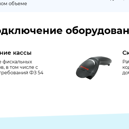
ном объеме
дключение оборудова
ние кассы
С
 фискальных
Ра
в, в том числе с
ко
требований ФЗ 54
до