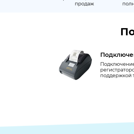
продаж
пол
По
Подключе
Подключение
регистраторо
поддержкой 