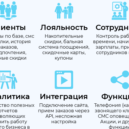
лиенты
Лояльность
Сотруд
ы по базе, смс
Накопительные
Контроль ра
лки, история
скидки, бальная
времени, нач
заказов,
система поощрений,
зарплаты, пр
дпочтения,
скидочные карты,
сотрудников 
ные скидки
купоны
алитика
Интеграция
Функц
тво полезных
Подключение сайта,
Телефония (к
отчетов
прием заказов через
звонящего кли
зволяющих
API, несложная
СМС оповещ
ить работу
настройка
Акции, и др
о бизнеса в
функци