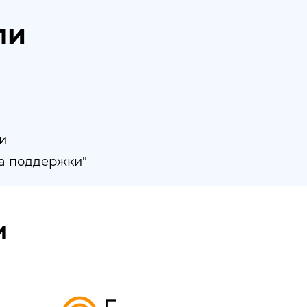
ли
и
а поддержки"
и