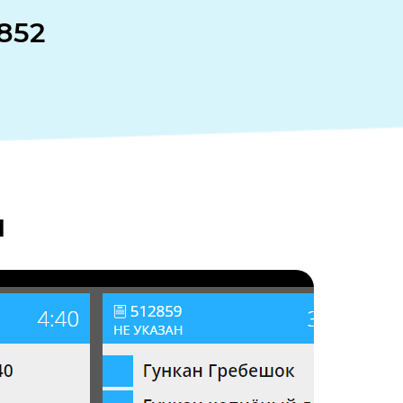
852
ы