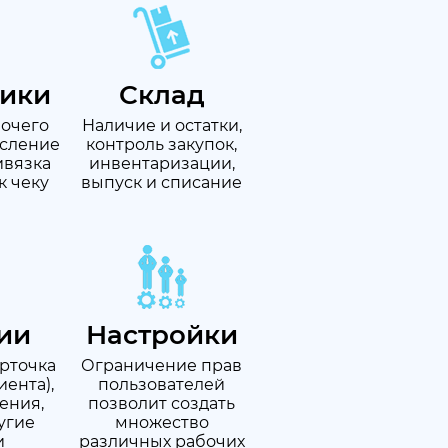
ники
Склад
бочего
Наличие и остатки,
исление
контроль закупок,
ивязка
инвентаризации,
к чеку
выпуск и списание
ии
Настройки
арточка
Ограничение прав
ента),
пользователей
ения,
позволит создать
угие
множество
и
различных рабочих